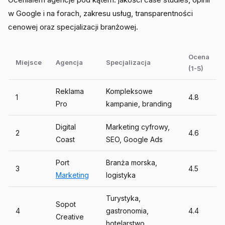
w Google i na forach, zakresu usług, transparentności
cenowej oraz specjalizacji branżowej.
Ocena
Miejsce
Agencja
Specjalizacja
(1-5)
Reklama
Kompleksowe
1
4.8
Pro
kampanie, branding
Digital
Marketing cyfrowy,
2
4.6
Coast
SEO, Google Ads
Port
Branża morska,
3
4.5
Marketing
logistyka
Turystyka,
Sopot
4
gastronomia,
4.4
Creative
hotelarstwo