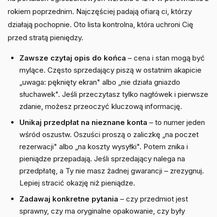
rokiem poprzednim. Najczęściej padają ofiarą ci, którzy
działają pochopnie. Oto lista kontrolna, która uchroni Cię
przed stratą pieniędzy.
Zawsze czytaj opis do końca
– cena i stan mogą być
mylące. Często sprzedający piszą w ostatnim akapicie
„uwaga: pęknięty ekran" albo „nie działa gniazdo
słuchawek". Jeśli przeczytasz tylko nagłówek i pierwsze
zdanie, możesz przeoczyć kluczową informację.
Unikaj przedpłat na nieznane konta
– to numer jeden
wśród oszustw. Oszuści proszą o zaliczkę „na poczet
rezerwacji" albo „na koszty wysyłki". Potem znika i
pieniądze przepadają. Jeśli sprzedający nalega na
przedpłatę, a Ty nie masz żadnej gwarancji – zrezygnuj.
Lepiej stracić okazję niż pieniądze.
Zadawaj konkretne pytania
– czy przedmiot jest
sprawny, czy ma oryginalne opakowanie, czy były