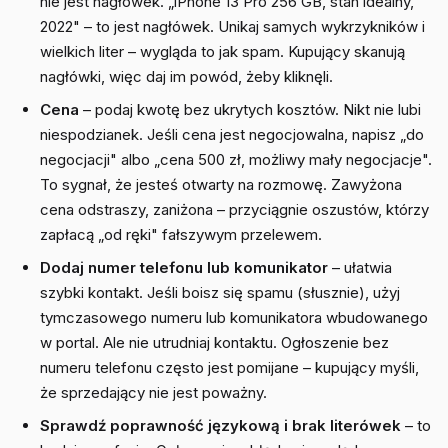
nie jest nagłówek. „iPhone 13 Pro 256 GB, stan idealny,
2022" – to jest nagłówek. Unikaj samych wykrzykników i
wielkich liter – wygląda to jak spam. Kupujący skanują
nagłówki, więc daj im powód, żeby kliknęli.
Cena
– podaj kwotę bez ukrytych kosztów. Nikt nie lubi
niespodzianek. Jeśli cena jest negocjowalna, napisz „do
negocjacji" albo „cena 500 zł, możliwy mały negocjacje".
To sygnał, że jesteś otwarty na rozmowę. Zawyżona
cena odstraszy, zaniżona – przyciągnie oszustów, którzy
zapłacą „od ręki" fałszywym przelewem.
Dodaj numer telefonu lub komunikator
– ułatwia
szybki kontakt. Jeśli boisz się spamu (słusznie), użyj
tymczasowego numeru lub komunikatora wbudowanego
w portal. Ale nie utrudniaj kontaktu. Ogłoszenie bez
numeru telefonu często jest pomijane – kupujący myśli,
że sprzedający nie jest poważny.
Sprawdź poprawność językową i brak literówek
– to