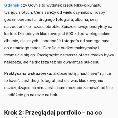
Gdańsk
czy Gdynia to wydatek rzędu kilku-kilkunastu
tysięcy złotych. Cena zależy od wielu czynników: liczby
godzin obecności, drugiego fotografa, albumu, sesji
narzeczeńskiej, czasu obróbki. Spiszcie swoje priorytety na
kartce. Dla jednych kluczowe jest 500 zdjęć w eleganckim
albumie, dla innych – obecność fotografa od samego rana
do ostatniego tańca. Określcie budżet maksymalny i
trzymajcie się go. Pamiętajcie: najtańsza oferta rzadko bywa
najlepsza, ale najdroższa też nie gwarantuje sukcesu.
Praktyczna wskazówka:
Zróbcie listę „must have" i „nice
to have". Jeśli drugi fotograf jest dla was kluczowy, nie
oszczędzajcie na nim. Jeśli album możecie zamówić później
– odłóżcie go na razie na bok.
Krok 2: Przeglądaj portfolio – na co