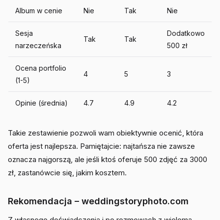
Album w cenie
Nie
Tak
Nie
Sesja
Dodatkowo
Tak
Tak
narzeczeńska
500 zł
Ocena portfolio
4
5
3
(1-5)
Opinie (średnia)
4.7
4.9
4.2
Takie zestawienie pozwoli wam obiektywnie ocenić, która
oferta jest najlepsza. Pamiętajcie: najtańsza nie zawsze
oznacza najgorszą, ale jeśli ktoś oferuje 500 zdjęć za 3000
zł, zastanówcie się, jakim kosztem.
Rekomendacja – weddingstoryphoto.com
Z własnego doświadczenia i po rozmowach z wieloma